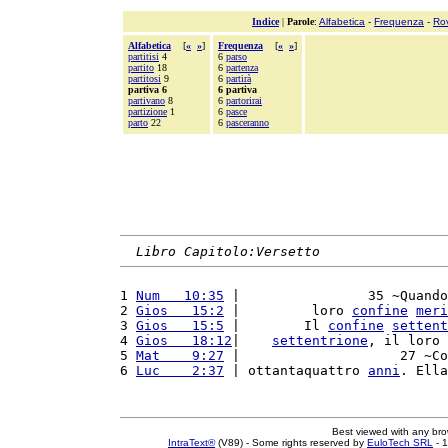
Indice
|
Parole
:
Alfabetica
-
Frequenza
-
Ro
Alfabetica
[
«
»
]
Frequenza
[
«
»
]
partitisi
4
6
parso
partito
18
6
partenza
partitosi
9
6
partirà
partiva 6
6 partiva
partivano
8
6
partorirai
partizione
1
6
pasce
parto
22
6
pasceranno
Libro Capitolo:Versetto
1 
Num   10:35
 |                35 ~Quando
2 
Gios   15:2
 |         loro 
confine
meri
3 
Gios   15:5
 |        Il 
confine
settent
4 
Gios   18:12
|    
settentrione
, il loro 
5 
Mat    9:27
 |                    27 ~Co
6 
Luc    2:37
 | ottantaquattro 
anni
. Ella
Best viewed with any br
IntraText®
(V89) - Some rights reserved by
EuloTech SRL
- 1