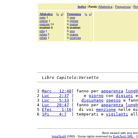
Indice
|
Parole
:
Alfabetica
-
Frequenza
-
Ro
Alfabetica
[
«
»
]
Frequenza
[
«
»
]
orato
1
6
onor
oratore
1
6
operare
orazione
14
6
oramai
orazioni 6
6 orazioni
orba
1
6
orsa
orbata
3
6
osanna
orbate
1
6
osservata
Libro Capitolo:Versetto
1 
Marc   12:40
| fanno per 
apparenza
lungh
2 
Luc    2:37
 |    e 
giorno
 con 
digiuni
 e
3 
Luc    5:33
 |   
digiunano
spesso
 e fann
4 
Luc   20:47
 | fanno per 
apparenza
lungh
5 
Efes    1:16
|  di voi 
menzione
 nelle mi
6 
1Pi    4:7
  | temperati e 
vigilanti
 all
Best viewed with any br
IntraText®
(V89) - Some rights reserved by
EuloTech SRL
- 1