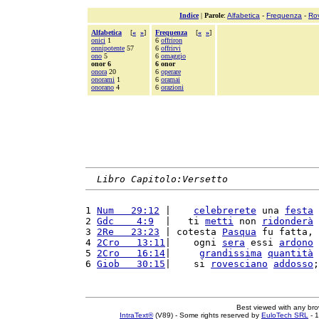
Indice
|
Parole
:
Alfabetica
-
Frequenza
-
Ro
Alfabetica
[
«
»
]
Frequenza
[
«
»
]
onici
1
6
offriron
onnipotente
57
6
offrirvi
ono
5
6
omaggio
onor 6
6 onor
onora
20
6
operare
onorami
1
6
oramai
onorano
4
6
orazioni
Libro Capitolo:Versetto
1 
Num   29:12
 |    
celebrerete
 una 
festa
 
2 
Gdc    4:9
  |   ti 
metti
 non 
ridonderà
 
3 
2Re   23:23
 | cotesta 
Pasqua
 fu fatta, 
4 
2Cro   13:11
|    ogni 
sera
 essi 
ardono
 
5 
2Cro   16:14
|     
grandissima
quantità
 
6 
Giob   30:15
|    si 
rovesciano
addosso
;
Best viewed with any br
IntraText®
(V89) - Some rights reserved by
EuloTech SRL
- 1