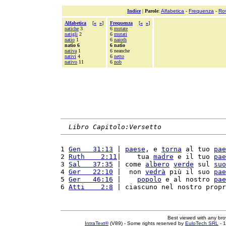
Indice
|
Parole
:
Alfabetica
-
Frequenza
-
Ro
Alfabetica
[
«
»
]
Frequenza
[
«
»
]
natiche
3
6
mutate
natigli
2
6
mutati
natio
1
6
naioth
natìo 6
6 natìo
nativa
1
6 neanche
nativi
4
6
netto
nativo
11
6
nob
Libro Capitolo:Versetto
1 
Gen   31:13
 | 
paese
, e 
torna
 al tuo 
pae
2 
Ruth    2:11
|    tua 
madre
 e il tuo 
pae
3 
Sal   37:35
 | come 
albero
verde
 sul 
suo
4 
Ger   22:10
 |  non 
vedrà
 più il suo 
pae
5 
Ger   46:16
 |    
popolo
 e al nostro 
pae
6 
Atti    2:8
 | ciascuno nel nostro propr
Best viewed with any br
IntraText®
(V89) - Some rights reserved by
EuloTech SRL
- 1