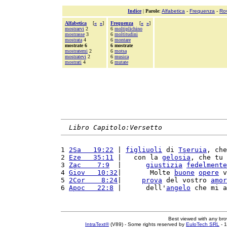
Indice
|
Parole
:
Alfabetica
-
Frequenza
-
Ro
Alfabetica
[
«
»
]
Frequenza
[
«
»
]
mostrarvi
2
6
moltiplichino
mostrasse
3
6
moltitudini
mostrata
4
6
montare
mostrate 6
6 mostrate
mostratemi
2
6
motsa
mostratevi
2
6
musica
mostrati
4
6
mutate
Libro Capitolo:Versetto
1 
2Sa   19:22
 | 
figliuoli
 di 
Tseruia
, che
2 
Eze   35:11
 |   con la 
gelosia
, che tu 
3 
Zac    7:9
  |      
giustizia
fedelmente
4 
Giov   10:32
|       Molte 
buone
opere
 v
5 
2Cor    8:24
|     
prova
 del vostro 
amor
6 
Apoc   22:8
 |      dell'
angelo
 che mi a
Best viewed with any br
IntraText®
(V89) - Some rights reserved by
EuloTech SRL
- 1