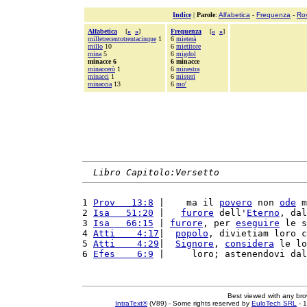
Indice
|
Parole
:
Alfabetica
-
Frequenza
-
Ro
Alfabetica
[
«
»
]
Frequenza
[
«
»
]
milletrecentotrentacinque
1
6
mieterà
millo
10
6
mietitore
mina
5
6
migdol
minacce 6
6 minacce
minaccerò
1
6
minestra
minacci
1
6
misteri
minaccia
13
6
mo'
Libro Capitolo:Versetto
1 
Prov   13:8
 |    ma il 
povero
 non 
ode
 m
2 
Isa   51:20
 |   
furore
 dell'
Eterno
, dal
3 
Isa   66:15
 | 
furore
, per 
eseguire
 le s
4 
Atti    4:17
|  
popolo
, divietiam loro c
5 
Atti    4:29
|  
Signore
, 
considera
 le lo
6 
Efes    6:9
 |     loro; astenendovi dal
Best viewed with any br
IntraText®
(V89) - Some rights reserved by
EuloTech SRL
- 1