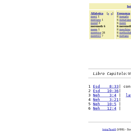
Ind
Alfabetica
[
«
»
]
Frequenza
merci
1
6
menarlo
mercurio
1
6
menavano
mered
3
6
menti
meremoth 6
6 meremot
meres
1
6
meschino
meretrice
28
6
methushe
meretrici
7
6
mettano
Libro Capitolo:V
1 
Esd    8:33
| con
2 
Esd   10:36
|    
3 
Neh    3:4
 |  
la
4 
Neh    3:21
|    
5 
Neh   10:5
 |    
6 
Neh   12:4
 |    
IntraText®
(V89) - So