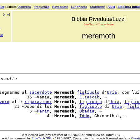
ice
|
Parole
:
Alfabetica
-
Frequenza
-
Rovesciate
-
Lunghezza
-
Statistiche
|
Aiuto
|
Biblioteca Intra
[
«
»
]
Bibbia Riveduta/Luzzi
IntraText - Concordanze
h
meremoth
lah
ersetto
segnammo al 
sacerdote
Meremoth
figliuolo
 d'
Uria
; con lui

           36 ~Vania, 
Meremoth
, 
Eliascib
, ~

vorò
 alle 
riparazioni
Meremoth
, 
figliuolo
 d'
Uria
, 
figliu
      21 ~Dopo di lui 
Meremoth
, 
figliuolo
 di 
Uria
, 
figli
            5 ~
Harim
, 
Meremoth
, 
Obadia
, ~

                   4 ~
Meremoth
, 
Iddo
Best viewed with any browser at 800x600 or 768x1024 on Tablet PC
me rights reserved by
EuloTech SRL
- 1996-2007. Content in this page is licensed under a
Creat