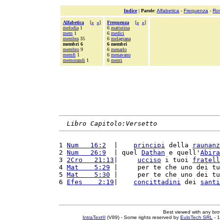
Indice
|
Parole
:
Alfabetica
-
Frequenza
-
Ro
Alfabetica
[
«
»
]
Frequenza
[
«
»
]
melodia
1
6
mattutina
mem
1
6
medici
membra
35
6
melagrana
membri 6
6 membri
membro
9
6
menarlo
memfi
1
6
menavano
memorandi
1
6
menti
Libro Capitolo:Versetto
1 
Num   16:2
  |    
principi
 della 
raunanz
2 
Num   26:9
  | quel 
Dathan
 e quell'
Abira
3 
2Cro   21:13
|     
ucciso
 i tuoi 
fratell
4 
Mat    5:29
 |     per te che uno dei tu
5 
Mat    5:30
 |     per te che uno dei tu
6 
Efes    2:19
|    
concittadini
 dei 
santi
Best viewed with any br
IntraText®
(V89) - Some rights reserved by
EuloTech SRL
- 1