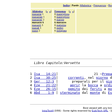
Indice
|
Parole
:
Alfabetica
-
Frequenza
-
Ro
Alfabetica
[
«
»
]
Frequenza
[
«
»
]
massacrar
1
6
maravigliosa
massacrare
1
6
maraviglioso
massacrati
2
6
marcerà
massacro 6
6 massacro
massacrò
3
6
mattutina
massah
1
6
medici
masse
2
6
melagrana
Libro Capitolo:Versetto
1 
Isa   14:21
|                  21 ~
Prepa
2 
Isa   30:25
|     
correnti
, nel 
giorno
 d
3 
Ger   12:3
 |       preparali per il 
gio
4 
Eze   21:22
|      
aprir
 la 
bocca
 a 
ordi
5 
Eze   26:15
|     
gemito
 dei 
feriti
 a 
mo
6 
Abd    1:9
 | 
sterminato
 dal 
monte
 di 
Es
Best viewed with any br
IntraText®
(V89) - Some rights reserved by
EuloTech SRL
- 1