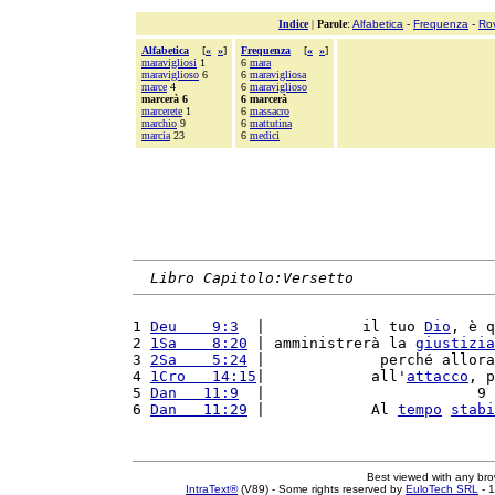
Indice
|
Parole
:
Alfabetica
-
Frequenza
-
Ro
Alfabetica
[
«
»
]
Frequenza
[
«
»
]
maravigliosi
1
6
mara
maraviglioso
6
6
maravigliosa
marce
4
6
maraviglioso
marcerà 6
6 marcerà
marcerete
1
6
massacro
marchio
9
6
mattutina
marcia
23
6
medici
Libro Capitolo:Versetto
1 
Deu    9:3
  |           il tuo 
Dio
, è q
2 
1Sa    8:20
 | amministrerà la 
giustizia
3 
2Sa    5:24
 |             perché allora
4 
1Cro   14:15
|            all'
attacco
, p
5 
Dan   11:9
  |                        9 
6 
Dan   11:29
 |            Al 
tempo
stabi
Best viewed with any br
IntraText®
(V89) - Some rights reserved by
EuloTech SRL
- 1