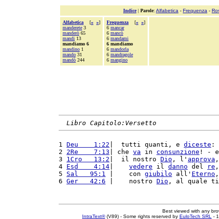
Indice
|
Parole
:
Alfabetica
-
Frequenza
-
Ro
Alfabetica
[
«
»
]
Frequenza
[
«
»
]
manderete
3
6
mancar
manderò
65
6
mancò
mandi
13
6
mandami
mandiamo 6
6 mandiamo
mandino
1
6
mandorla
mando
31
6
mandragole
mandò
244
6
mangino
Libro Capitolo:Versetto
1 
Deu    1:22
|  tutti quanti, e 
diceste
: 
2 
2Re    7:13
| che 
va
 in 
consunzione
! - e
3 
1Cro   13:2
|  il nostro 
Dio
, l'
approva
,
4 
Esd    4:14
|    
vedere
 il 
danno
 del 
re
,
5 
Sal   95:1
 |    con 
giubilo
 all'
Eterno
,
6 
Ger   42:6
 |    nostro 
Dio
, al quale ti
Best viewed with any br
IntraText®
(V89) - Some rights reserved by
EuloTech SRL
- 1