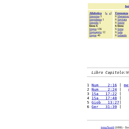
Ind
Alfabetica
[
«
»
]
Frequenza
limosina
3
6
liberazion
limpidezza
1
6
lievitata
limpido
1
6
limite
linea 6
6 linea
lingua
136
6
listra
linguaggio
12
6
loda
lingue
40
6
lodando
Libro Capitolo:V
1 
Num    2:16
 | 
me
2 
Num    2:24
 |   
3 
1Sa   17:22
 |   
4 
1Sa   17:48
 |   
5 
Giob   13:27
|   
6 
Ger   31:39
 |   
IntraText®
(V89) - So