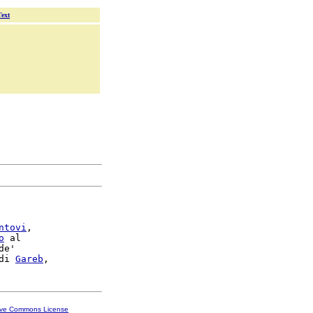
Text
ntovi
,

o
 al

de'

di 
Gareb
ive Commons License