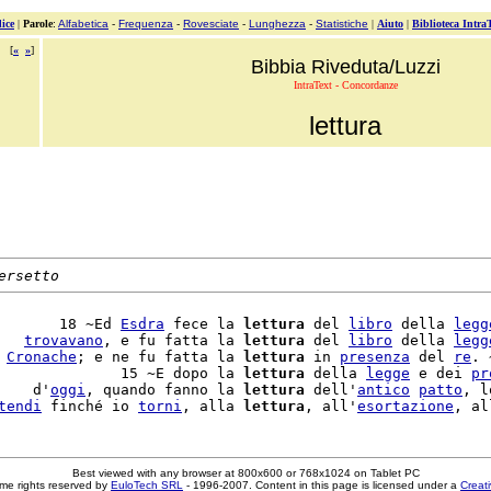
ice
|
Parole
:
Alfabetica
-
Frequenza
-
Rovesciate
-
Lunghezza
-
Statistiche
|
Aiuto
|
Biblioteca Intra
[
«
»
]
Bibbia Riveduta/Luzzi
IntraText - Concordanze
lettura
ersetto
       18 ~Ed 
Esdra
 fece la 
lettura
 del 
libro
 della 
legg
   
trovavano
, e fu fatta la 
lettura
 del 
libro
 della 
legg
 
Cronache
; e ne fu fatta la 
lettura
 in 
presenza
 del 
re
. ~
              15 ~E dopo la 
lettura
 della 
legge
 e dei 
pr
    d'
oggi
, quando fanno la 
lettura
 dell'
antico
patto
, l
tendi
 finché io 
torni
, alla 
lettura
, all'
esortazione
, al
Best viewed with any browser at 800x600 or 768x1024 on Tablet PC
me rights reserved by
EuloTech SRL
- 1996-2007. Content in this page is licensed under a
Creat