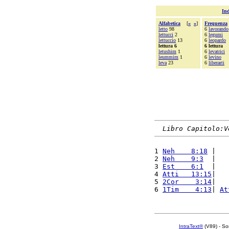
Ind
Alfabetica
[
«
»
]
Frequenza
letto
98
6
lavorando
lettucci
2
6
legumi
lettuccio
13
6
leopardo
lettura 6
6 lettura
letushim
1
6
levatrici
leummim
1
6
levino
leva
23
6
liberarti
Libro Capitolo:V
1 
Neh    8:18
 |   
2 
Neh    9:3
  |   
3 
Est    6:1
  |   
4 
Atti   13:15
|   
5 
2Cor    3:14
|   
6 
1Tim    4:13
| 
At
IntraText®
(V89) - So