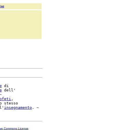
Text
e
 di

e
 dell'



ofeti
,

o stesso

l'
insegnamento
ive Commons License