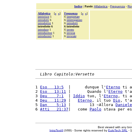
Indice
|
Parole
:
Alfabetica
-
Frequenza
-
Ro
Alfabetica
[
«
»
]
Frequenza
[
«
»
]
intristisce
1
6
interpretare
introdotti
6
6
interrogarono
introdottisi
1
6
introdotti
introdotto 6
6 introdotto
introduce
1
6
invero
introducesse
1
6
invocai
introducesti
1
6
invocate
Libro Capitolo:Versetto
1 
Eso   13:5
  |      dunque l'
Eterno
 ti a
2 
Eso   13:11
 |       Quando l'
Eterno
 t'a
3 
Deu    7:1
  | 
Iddio
 tuo, l'
Eterno
, ti a
4 
Deu   11:29
 |   
Eterno
, il tuo 
Dio
, t'a
5 
Dan    5:13
 |        13 ~Allora 
Daniele
6 
Atti   21:37
|   come 
Paolo
 stava per es
Best viewed with any br
IntraText®
(V89) - Some rights reserved by
EuloTech SRL
- 1