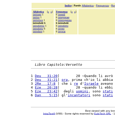
Indice
|
Parole
:
Alfabetica
-
Frequenza
-
Ro
Alfabetica
[
«
»
]
Frequenza
[
«
»
]
intrisero
1
6
intendi
intriso
1
6
interpretare
intristisce
1
6
interrogarono
introdotti 6
6 introdotti
introdottisi
1
6
introdotto
introdotto
6
6
invero
introduce
1
6
invocai
Libro Capitolo:Versetto
1 
Deu   31:20
|        20 ~Quando li avrò 
2 
Deu   31:21
| 
ora
, prima ch'io li abbia 
3 
2Re   17:8
 | che i 
re
 d'
Israele
 aveano 
4 
Eze   20:28
|        28 ~quando li ebbi 
5 
Eze   23:42
|  degli 
uomini
, sono 
stati
6 
Dan    5:15
| gl'
incantatori
 sono 
stati
Best viewed with any br
IntraText®
(V89) - Some rights reserved by
EuloTech SRL
- 1