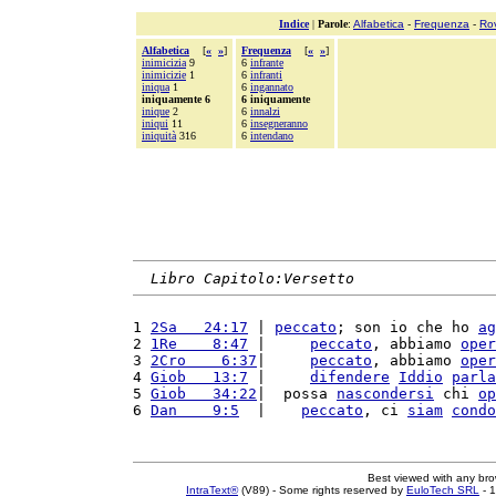
Indice
|
Parole
:
Alfabetica
-
Frequenza
-
Ro
Alfabetica
[
«
»
]
Frequenza
[
«
»
]
inimicizia
9
6
infrante
inimicizie
1
6
infranti
iniqua
1
6
ingannato
iniquamente 6
6 iniquamente
inique
2
6
innalzi
iniqui
11
6
insegneranno
iniquità
316
6
intendano
Libro Capitolo:Versetto
1 
2Sa   24:17
 | 
peccato
; son io che ho 
ag
2 
1Re    8:47
 |     
peccato
, abbiamo 
oper
3 
2Cro    6:37
|     
peccato
, abbiamo 
oper
4 
Giob   13:7
 |     
difendere
Iddio
parla
5 
Giob   34:22
|  possa 
nascondersi
 chi 
op
6 
Dan    9:5
  |    
peccato
, ci 
siam
condo
Best viewed with any br
IntraText®
(V89) - Some rights reserved by
EuloTech SRL
- 1