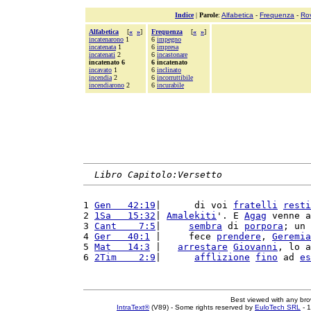
Indice
|
Parole
:
Alfabetica
-
Frequenza
-
Ro
Alfabetica
[
«
»
]
Frequenza
[
«
»
]
incatenarono
1
6
impegno
incatenata
1
6
impresa
incatenati
2
6
incastonare
incatenato 6
6 incatenato
incavato
1
6
inclinato
incendia
2
6
incorruttibile
incendiarono
2
6
incurabile
Libro Capitolo:Versetto
1 
Gen   42:19
|      di voi 
fratelli
resti
2 
1Sa   15:32
| 
Amalekiti
'. E 
Agag
 venne a
3 
Cant    7:5
|     
sembra
 di 
porpora
; un 
4 
Ger   40:1
 |     fece 
prendere
, 
Geremia
5 
Mat   14:3
 |   
arrestare
Giovanni
, lo a
6 
2Tim    2:9
|      
afflizione
fino
 ad 
es
Best viewed with any br
IntraText®
(V89) - Some rights reserved by
EuloTech SRL
- 1