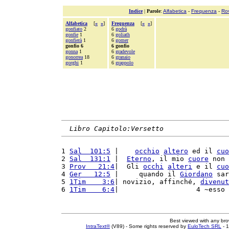
Indice
|
Parole
:
Alfabetica
-
Frequenza
-
Ro
Alfabetica
[
«
»
]
Frequenza
[
«
»
]
gonfiato
2
6
godrà
gonfie
1
6
goliath
gonfierà
1
6
gomer
gonfio 6
6 gonfio
gonna
1
6
gradevole
gonorrea
18
6
granaio
gorghi
1
6
grappolo
Libro Capitolo:Versetto
1 
Sal  101:5
 |    
occhio
altero
 ed il 
cuo
2 
Sal  131:1
 |  
Eterno
, il mio 
cuore
 non 
3 
Prov   21:4
|  Gli 
occhi
alteri
 e il 
cuo
4 
Ger   12:5
 |     quando il 
Giordano
 sar
5 
1Tim    3:6
| novizio, affinché, 
divenut
6 
1Tim    6:4
|                   4 ~esso 
Best viewed with any br
IntraText®
(V89) - Some rights reserved by
EuloTech SRL
- 1