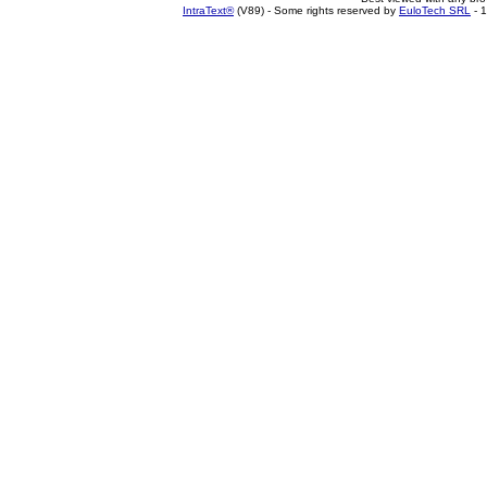
IntraText®
(V89) - Some rights reserved by
EuloTech SRL
- 1