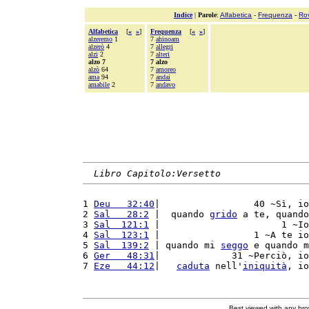
Indice
|
Parole
:
Alfabetica
-
Frequenza
-
Ro
Alfabetica
[
«
»
]
Frequenza
[
«
»
]
alzeremo
1
7
ahinoam
alzerò
4
7
allegri
alzi
2
7
alteri
alzo 7
7 alzo
alzò
64
7
amoreo
ama
94
7
andai
amabile
2
7
andavo
Libro Capitolo:Versetto
1 
Deu   32:40
|                 40 ~Sì, io
2 
Sal   28:2
 |  quando 
grido
 a te, quando
3 
Sal  121:1
 |                      1 ~Io
4 
Sal  123:1
 |                 1 ~A te io
5 
Sal  139:2
 | quando mi 
seggo
 e quando m
6 
Ger   48:31
|             31 ~Perciò, io
7 
Eze   44:12
|   
caduta
 nell'
iniquità
, io
Best viewed with any br