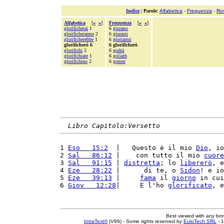
Indice
|
Parole
:
Alfabetica
-
Frequenza
-
Ro
Alfabetica
[
«
»
]
Frequenza
[
«
»
]
glorificherai
1
6
giurano
glorificheranno
2
6
giurasti
glorificherebbe
1
6
gloriarmi
glorificherò 6
6 glorificherò
glorifichi
2
6
godrà
glorifichiate
1
6
goliath
glorifichino
2
6
gomer
Libro Capitolo:Versetto
1 
Eso   15:2
  |   Questo è il mio 
Dio
, io
2 
Sal   86:12
 |    con tutto il mio 
cuore
3 
Sal   91:15
 | 
distretta
; lo 
libererò
, e
4 
Eze   28:22
 |      di te, o 
Sidon
! e io
5 
Eze   39:13
 |     
fama
 il 
giorno
 in cui
6 
Giov   12:28
|     E l'ho 
glorificato
, e
Best viewed with any br
IntraText®
(V89) - Some rights reserved by
EuloTech SRL
- 1