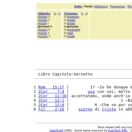
Indice
|
Parole
:
Alfabetica
-
Frequenza
-
Ro
Alfabetica
[
«
»
]
Frequenza
[
«
»
]
gloriano
4
6
giuramenti
gloriarci
3
6
giurano
gloriare
1
6
giurasti
gloriarmi 6
6 gloriarmi
gloriarsi
4
6
glorificherò
gloriarti
1
6
godrà
gloriarvi
2
6
goliath
Libro Capitolo:Versetto
1 
Rom   15:17
 |         17 ~Io ho dunque 
2 
2Cor    7:4
 |        
uso
 con voi; molto
3 
2Cor   11:16
| accettatemi, onde anch'io
4 
2Cor   12:1
 |                      1 ~B
5 
2Cor   12:6
 |           6 ~Che se pur v
6 
Fil    2:16
 |    
giorno
 di 
Cristo
 io ab
Best viewed with any br
IntraText®
(V89) - Some rights reserved by
EuloTech SRL
- 1