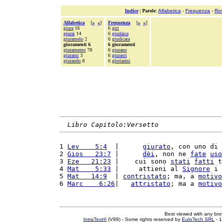
Indice
|
Parole
:
Alfabetica
-
Frequenza
-
Ro
Alfabetica
[
«
»
]
Frequenza
[
«
»
]
giura
16
6
giri
giurai
14
6
giudaica
giuramelo
2
6
giudicata
giuramenti 6
6 giuramenti
giuramento
78
6
giurano
giurami
3
6
giurasti
giurando
8
6
gloriarmi
Libro Capitolo:Versetto
1 
Lev    5:4
  |      
giurato
, con uno di 
2 
Gios   23:7
 |      
dèi
, non ne 
fate
uso
3 
Eze   21:23
 |    cui sono 
stati
fatti
 t
4 
Mat    5:33
 |     attieni al 
Signore
 i 
5 
Mat   14:9
  | 
contristato
; ma, a 
motivo
6 
Marc    6:26
|   
attristato
; ma a 
motivo
Best viewed with any br
IntraText®
(V89) - Some rights reserved by
EuloTech SRL
- 1