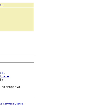
Text
ta
,

trate
i? ~

ive Commons License