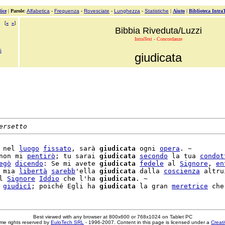
ice
|
Parole
:
Alfabetica
-
Frequenza
-
Rovesciate
-
Lunghezza
-
Statistiche
|
Aiuto
|
Biblioteca Intra
[
«
»
]
Bibbia Riveduta/Luzzi
IntraText - Concordanze
i
giudicata
ersetto
 nel 
luogo
fissato
, sarà 
giudicata
 ogni 
opera
. ~

non mi 
pentirò
; tu sarai 
giudicata
secondo
 la tua 
condot
egò
dicendo
: Se mi avete 
giudicata
fedele
 al 
Signore
, 
en
 mia 
libertà
sarebb
'ella 
giudicata
 dalla 
coscienza
 altru
l 
Signore
Iddio
 che l'ha 
giudicata
. ~

 
giudicî
; poiché Egli ha 
giudicata
 la gran 
meretrice
Best viewed with any browser at 800x600 or 768x1024 on Tablet PC
me rights reserved by
EuloTech SRL
- 1996-2007. Content in this page is licensed under a
Creat