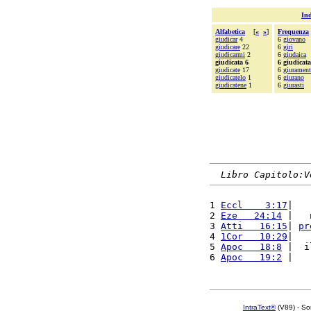
Ind
Alfabetica
[
«
»
]
Frequenza
giudicar
4
6
giovano
giudicare
22
6
giri
giudicarmi
2
6
giudaica
giudicata 6
6 giudicata
giudicate
17
6
giurament
giudicatelo
1
6
giurano
giudicatene
1
6
giurasti
Libro Capitolo:V
1 
Eccl    3:17
|   
2 
Eze   24:14
 |   
3 
Atti   16:15
| 
pr
4 
1Cor   10:29
|   
5 
Apoc   18:8
 |  i
6 
Apoc   19:2
 |   
IntraText®
(V89) - So