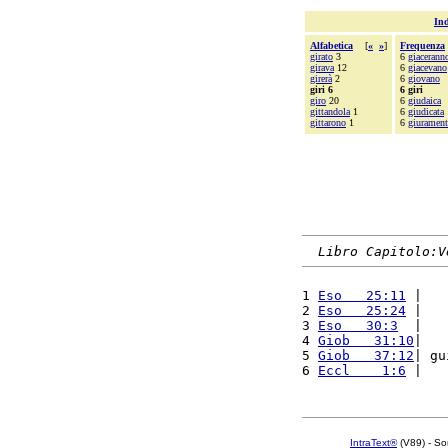
Ind
Alfabetica
[
«
»
]
Frequenza
girato
3
6
giacerann
girava
12
6
giacevano
girerà
2
6
giovano
giri 6
6 giri
giro
20
6
giudaica
gittandola
1
6
giudicata
gittarono
1
6
giurament
Libro Capitolo:V
1 
Eso   25:11
 |   
2 
Eso   25:24
 |   
3 
Eso   30:3
  |   
4 
Giob   31:10
|   
5 
Giob   37:12
| gu
6 
Eccl    1:6
 |   
IntraText®
(V89) - So