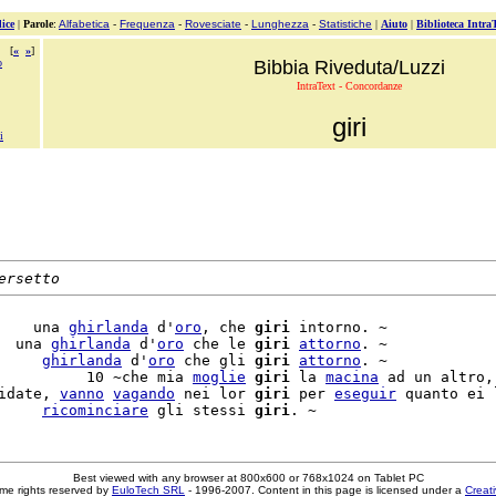
ice
|
Parole
:
Alfabetica
-
Frequenza
-
Rovesciate
-
Lunghezza
-
Statistiche
|
Aiuto
|
Biblioteca Intra
[
«
»
]
o
Bibbia Riveduta/Luzzi
IntraText - Concordanze
giri
i
ersetto
    una 
ghirlanda
 d'
oro
, che 
giri
 intorno. ~

  una 
ghirlanda
 d'
oro
 che le 
giri
attorno
. ~

     
ghirlanda
 d'
oro
 che gli 
giri
attorno
. ~

          10 ~che mia 
moglie
giri
 la 
macina
 ad un altro, 
idate, 
vanno
vagando
 nei lor 
giri
 per 
eseguir
 quanto ei l
     
ricominciare
 gli stessi 
giri
Best viewed with any browser at 800x600 or 768x1024 on Tablet PC
me rights reserved by
EuloTech SRL
- 1996-2007. Content in this page is licensed under a
Creat