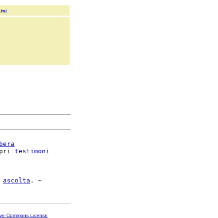
Text
bera
pri 
testimoni
 
ascolta
ive Commons License