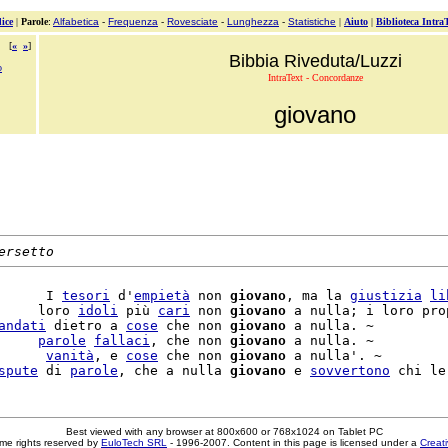
ice
|
Parole
:
Alfabetica
-
Frequenza
-
Rovesciate
-
Lunghezza
-
Statistiche
|
Aiuto
|
Biblioteca Intra
[
«
»
]
Bibbia Riveduta/Luzzi
o
IntraText - Concordanze
giovano
ersetto
      I 
tesori
 d'
empietà
 non 
giovano
, ma la 
giustizia
li
     loro 
idoli
 più 
cari
 non 
giovano
 a nulla; i loro pro
andati
 dietro a 
cose
 che non 
giovano
 a nulla. ~

     
parole
fallaci
, che non 
giovano
 a nulla. ~

      
vanità
, e 
cose
 che non 
giovano
 a nulla'. ~

spute
 di 
parole
, che a nulla 
giovano
 e 
sovvertono
 chi le
Best viewed with any browser at 800x600 or 768x1024 on Tablet PC
me rights reserved by
EuloTech SRL
- 1996-2007. Content in this page is licensed under a
Creat