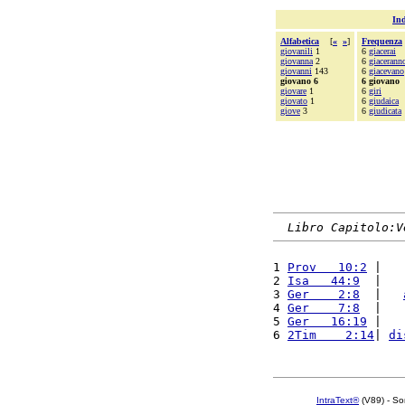
Ind
Alfabetica
[
«
»
]
Frequenza
giovanili
1
6
giacerai
giovanna
2
6
giacerann
giovanni
143
6
giacevano
giovano 6
6 giovano
giovare
1
6
giri
giovato
1
6
giudaica
giove
3
6
giudicata
Libro Capitolo:V
1 
Prov   10:2
 |   
2 
Isa   44:9
  |   
3 
Ger    2:8
  |   
4 
Ger    7:8
  |   
5 
Ger   16:19
 |   
6 
2Tim    2:14
| 
di
IntraText®
(V89) - So