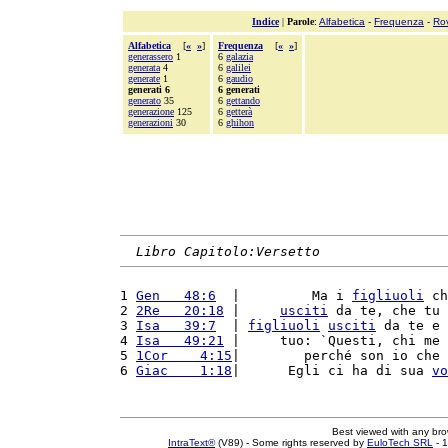
Indice
|
Parole
:
Alfabetica
-
Frequenza
-
Ro
Alfabetica
[
«
»
]
Frequenza
[
«
»
]
generassero
1
6
galazia
generata
4
6
galilei
generate
1
6
gaudio
generati 6
6 generati
generato
35
6
gettando
generazione
125
6
getterà
generazioni
30
6
ghihon
Libro Capitolo:Versetto
1 
Gen   48:6
  |         Ma i 
figliuoli
 ch
2 
2Re   20:18
 |     
usciti
 da te, che tu 
3 
Isa   39:7
  | 
figliuoli
usciti
 da te e 
4 
Isa   49:21
 |     tuo: `Questi, chi me 
5 
1Cor    4:15
|        perché son io che 
6 
Giac    1:18
|      Egli ci ha di sua 
vo
Best viewed with any br
IntraText®
(V89) - Some rights reserved by
EuloTech SRL
- 1