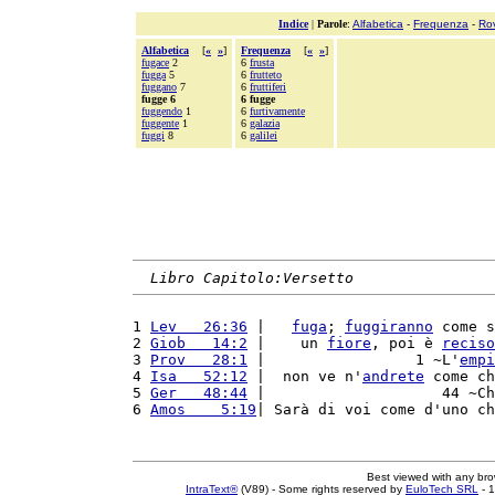
Indice
|
Parole
:
Alfabetica
-
Frequenza
-
Ro
Alfabetica
[
«
»
]
Frequenza
[
«
»
]
fugace
2
6
frusta
fugga
5
6
frutteto
fuggano
7
6
fruttiferi
fugge 6
6 fugge
fuggendo
1
6
furtivamente
fuggente
1
6
galazia
fuggi
8
6
galilei
Libro Capitolo:Versetto
1 
Lev   26:36
 |   
fuga
; 
fuggiranno
 come s
2 
Giob   14:2
 |    un 
fiore
, poi è 
reciso
3 
Prov   28:1
 |                 1 ~L'
empi
4 
Isa   52:12
 |  non ve n'
andrete
 come ch
5 
Ger   48:44
 |                    44 ~Ch
6 
Amos    5:19
| Sarà di voi come d'uno ch
Best viewed with any br
IntraText®
(V89) - Some rights reserved by
EuloTech SRL
- 1