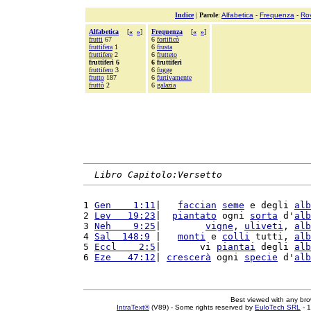
Indice
|
Parole
:
Alfabetica
-
Frequenza
-
Ro
Alfabetica
[
«
»
]
Frequenza
[
«
»
]
frutti
67
6
fortificò
fruttifera
1
6
frusta
fruttifere
2
6
frutteto
fruttiferi 6
6 fruttiferi
fruttifero
3
6
fugge
frutto
187
6
furtivamente
fruttò
2
6
galazia
Libro Capitolo:Versetto
1 
Gen    1:11
|   
faccian
seme
 e degli 
alb
2 
Lev   19:23
|  
piantato
 ogni 
sorta
 d'
alb
3 
Neh    9:25
|        
vigne
, 
uliveti
, 
alb
4 
Sal  148:9
 |   
monti
 e 
colli
 tutti, 
alb
5 
Eccl    2:5
|       vi 
piantai
 degli 
alb
6 
Eze   47:12
| 
crescerà
 ogni 
specie
 d'
alb
Best viewed with any br
IntraText®
(V89) - Some rights reserved by
EuloTech SRL
- 1