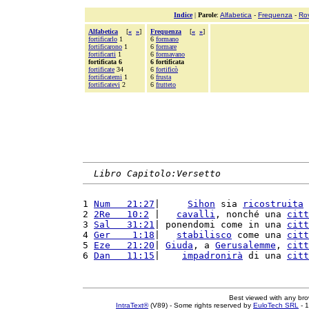
Indice
|
Parole
:
Alfabetica
-
Frequenza
-
Ro
Alfabetica
[
«
»
]
Frequenza
[
«
»
]
fortificarlo
1
6
formano
fortificarono
1
6
formare
fortificarti
1
6
formavano
fortificata 6
6 fortificata
fortificate
34
6
fortificò
fortificatemi
1
6
frusta
fortificatevi
2
6
frutteto
Libro Capitolo:Versetto
1 
Num   21:27
|     
Sihon
 sia 
ricostruita
 
2 
2Re   10:2
 |   
cavalli
, nonché una 
citt
3 
Sal   31:21
| ponendomi come in una 
citt
4 
Ger    1:18
|   
stabilisco
 come una 
citt
5 
Eze   21:20
| 
Giuda
, a 
Gerusalemme
, 
citt
6 
Dan   11:15
|    
impadronirà
 di una 
citt
Best viewed with any br
IntraText®
(V89) - Some rights reserved by
EuloTech SRL
- 1