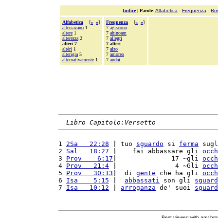
Indice
|
Parole
:
Alfabetica
-
Frequenza
-
Ro
Alfabetica
[
«
»
]
Frequenza
[
«
»
]
altercavano
1
7
agiscono
altere
1
7
ahinoam
alterezza
2
7
allegri
alteri 7
7 alteri
altèri
1
7
alzo
alterigia
5
7
amoreo
alternativamente
1
7
andai
Libro Capitolo:Versetto
1 
2Sa   22:28
 | tuo 
sguardo
 si 
ferma
 sugl
2 
Sal   18:27
 |    fai abbassare gli 
occh
3 
Prov    6:17
|              17 ~gli 
occh
4 
Prov   21:4
 |               4 ~Gli 
occh
5 
Prov   30:13
|  di 
gente
 che ha gli 
occh
6 
Isa    5:15
 |  
abbassati
 son gli 
sguard
7 
Isa   10:12
 | 
arroganza
 de' suoi 
sguard
Best viewed with any br