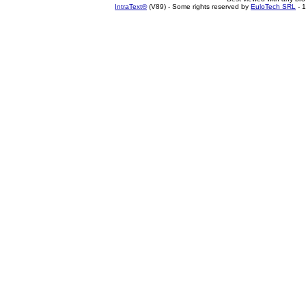
IntraText®
(V89) - Some rights reserved by
EuloTech SRL
- 1