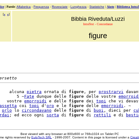
ice
|
Parole
:
Alfabetica
-
Frequenza
-
Rovesciate
-
Lunghezza
-
Statistiche
|
Aiuto
|
Biblioteca Intra
[
«
»
]
Bibbia Riveduta/Luzzi
IntraText - Concordanze
figure
ersetto
    alcuna 
pietra
 ornata di 
figure
, per 
prostrarvi
 davant
       5 ~
Fate
 dunque delle 
figure
 delle vostre 
emorroid
   vostre 
emorroidi
 e delle 
figure
 dei 
topi
 che vi devast
assetta
 coi 
topi
 d'
oro
 e le 
figure
 delle 
emorroidi
. ~

 
orlo
 lo 
circondavano
 delle 
figure
 di 
buoi
, dieci per 
cu
rdai
; ed ecco ogni 
sorta
 di 
figure
 di 
rettili
 e di 
besti
Best viewed with any browser at 800x600 or 768x1024 on Tablet PC
me rights reserved by
EuloTech SRL
- 1996-2007. Content in this page is licensed under a
Creat