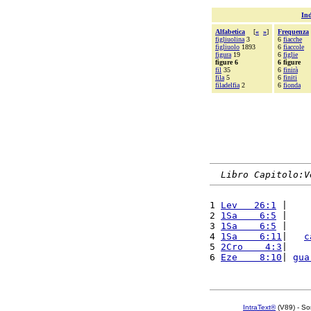
Ind
Alfabetica
[
«
»
]
Frequenza
figliuolina
3
6
fiacche
figliuolo
1893
6
fiaccole
figura
19
6
figlie
figure 6
6 figure
fil
35
6
finirà
fila
5
6
finiti
filadelfia
2
6
fionda
Libro Capitolo:V
1 
Lev   26:1
 |    
2 
1Sa    6:5
 |    
3 
1Sa    6:5
 |    
4 
1Sa    6:11
|   
c
5 
2Cro    4:3
|    
6 
Eze    8:10
| 
gua
IntraText®
(V89) - So