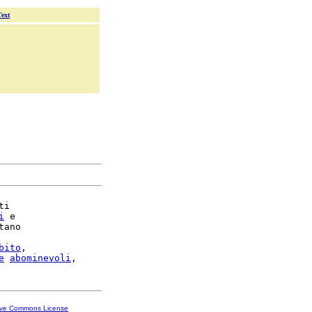
Text
i

i
 e

ano

bito
,

e
abominevoli
ive Commons License