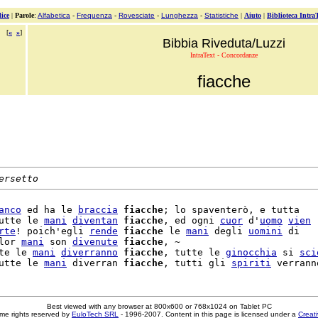
ice
|
Parole
:
Alfabetica
-
Frequenza
-
Rovesciate
-
Lunghezza
-
Statistiche
|
Aiuto
|
Biblioteca Intra
[
«
»
]
Bibbia Riveduta/Luzzi
IntraText - Concordanze
fiacche
ersetto
anco
 ed ha le 
braccia
fiacche
; lo spaventerò, e tutta

utte le 
mani
diventan
fiacche
, ed ogni 
cuor
 d'
uomo
vien
rte
! poich'egli 
rende
fiacche
 le 
mani
 degli 
uomini
 di

lor 
mani
 son 
divenute
fiacche
, ~

te le 
mani
diverranno
fiacche
, tutte le 
ginocchia
 si 
sci
utte le 
mani
 diverran 
fiacche
, tutti gli 
spiriti
Best viewed with any browser at 800x600 or 768x1024 on Tablet PC
me rights reserved by
EuloTech SRL
- 1996-2007. Content in this page is licensed under a
Creat