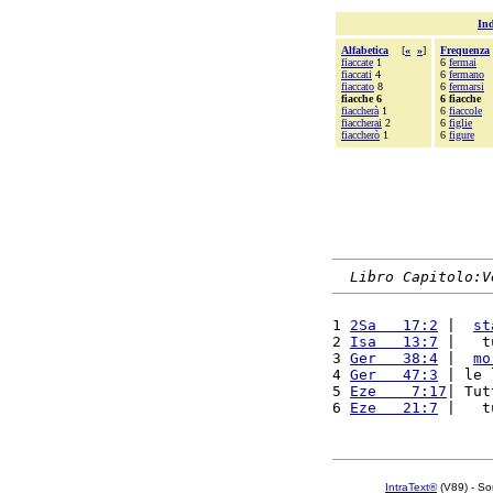
Ind
Alfabetica
[
«
»
]
Frequenza
fiaccate
1
6
fermai
fiaccati
4
6
fermano
fiaccato
8
6
fermarsi
fiacche 6
6 fiacche
fiaccherà
1
6
fiaccole
fiaccherai
2
6
figlie
fiaccherò
1
6
figure
Libro Capitolo:V
1 
2Sa   17:2
 |  
st
2 
Isa   13:7
 |   t
3 
Ger   38:4
 |  
mo
4 
Ger   47:3
 | le 
5 
Eze    7:17
| Tut
6 
Eze   21:7
 |   t
IntraText®
(V89) - So