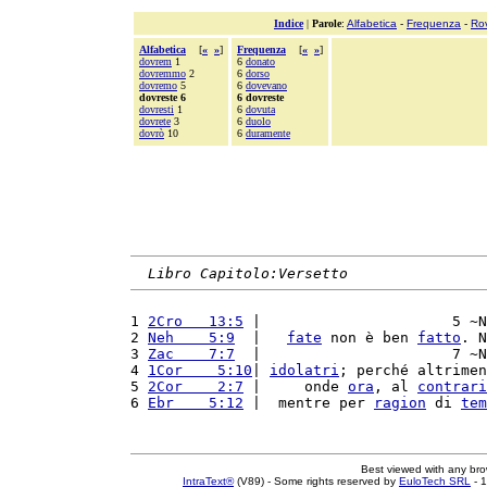
Indice
|
Parole
:
Alfabetica
-
Frequenza
-
Ro
Alfabetica
[
«
»
]
Frequenza
[
«
»
]
dovrem
1
6
donato
dovremmo
2
6
dorso
dovremo
5
6
dovevano
dovreste 6
6 dovreste
dovresti
1
6
dovuta
dovrete
3
6
duolo
dovrò
10
6
duramente
Libro Capitolo:Versetto
1 
2Cro   13:5
 |                      5 ~N
2 
Neh    5:9
  |   
fate
 non è ben 
fatto
. N
3 
Zac    7:7
  |                      7 ~N
4 
1Cor    5:10
| 
idolatri
; perché altrimen
5 
2Cor    2:7
 |     onde 
ora
, al 
contrari
6 
Ebr    5:12
 |  mentre per 
ragion
 di 
tem
Best viewed with any br
IntraText®
(V89) - Some rights reserved by
EuloTech SRL
- 1