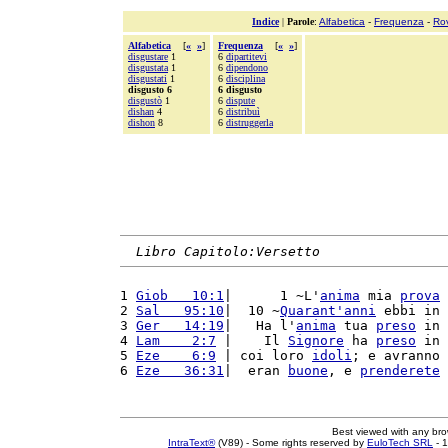
Indice
|
Parole
:
Alfabetica
-
Frequenza
-
Ro
Alfabetica
[
«
»
]
Frequenza
[
«
»
]
disgustare
1
6
dipartitevi
disgustata
1
6
dipendono
disgustati
1
6
disciplina
disgusto 6
6 disgusto
disgustò
1
6
dispute
dishan
4
6
distribuì
dishon
8
6
distruggerla
Libro Capitolo:Versetto
1 
Giob   10:1
|      1 ~L'
anima
 mia 
prova
2 
Sal   95:10
|  10 ~
Quarant'
anni
 ebbi in 
3 
Ger   14:19
|   Ha l'
anima
 tua 
preso
 in 
4 
Lam    2:7
 |    Il 
Signore
 ha 
preso
 in 
5 
Eze    6:9
 | coi loro 
idoli
; e avranno 
6 
Eze   36:31
|  eran 
buone
, e 
prenderete
Best viewed with any br
IntraText®
(V89) - Some rights reserved by
EuloTech SRL
- 1