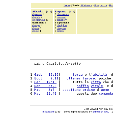
Indice
|
Parole
:
Alfabetica
-
Frequenza
-
Ro
Alfabetica
[
«
»
]
Frequenza
[
«
»
]
dipartono
1
6
dimorammo
dipende
7
6
dimorerò
dipendevano
26
6
dipartitevi
dipendono 6
6 dipendono
dipinge
1
6
disciplina
dipinte
1
6
disgusto
dipinti
1
6
dispute
Libro Capitolo:Versetto
1 
Giob   12:16
|      
forza
 e l'
abilità
; d
2 
Eccl    9:11
|   
ottener
favore
; poiché 
3 
Ger   19:15
 |      tutte le 
città
 che d
4 
Dan    5:23
 |        
soffio
vitale
, e d
5 
Mic    5:7
  | 
aspettano
ordine
 d'
uomo
, 
6 
Mat   22:40
 |        questi due 
comanda
Best viewed with any br
IntraText®
(V89) - Some rights reserved by
EuloTech SRL
- 1