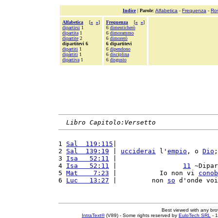
Indice
|
Parole
:
Alfabetica
-
Frequenza
-
Ro
Alfabetica
[
«
»
]
Frequenza
[
«
»
]
dipartirsi
1
6
dimenticherò
dipartita
1
6
dimorammo
dipartite
2
6
dimorerò
dipartitevi 6
6 dipartitevi
dipartiti
1
6
dipendono
dipàrtiti
1
6
disciplina
dipartiva
1
6
disgusto
Libro Capitolo:Versetto
1 
Sal  119:115
|                          
2 
Sal  139:19
 | 
ucciderai
 l'
empio
, o 
Dio
;
3 
Isa   52:11
 |                          
4 
Isa   52:11
 |                 
11
 ~Dipar
5 
Mat    7:23
 |           Io non vi 
conob
6 
Luc   13:27
 |         non 
so
 d'onde voi
Best viewed with any br
IntraText®
(V89) - Some rights reserved by
EuloTech SRL
- 1