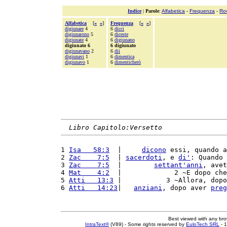
Indice
|
Parole
:
Alfabetica
-
Frequenza
-
Ro
Alfabetica
[
«
»
]
Frequenza
[
«
»
]
digiunare
4
6
dicci
digiunarono
5
6
diceste
digiunate
4
6
digiunano
digiunato 6
6 digiunato
digiunavano
2
6
dii
digiunavi
1
6
dimentica
digiunavo
1
6
dimenticherò
Libro Capitolo:Versetto
1 
Isa   58:3
  |     
dicono
 essi, quando a
2 
Zac    7:5
  | 
sacerdoti
, e 
di'
: Quando 
3 
Zac    7:5
  |        
settant'
anni
, avet
4 
Mat    4:2
  |             2 ~E dopo che
5 
Atti   13:3
 |           3 ~Allora, dopo
6 
Atti   14:23
|   
anziani
, dopo aver 
preg
Best viewed with any br
IntraText®
(V89) - Some rights reserved by
EuloTech SRL
- 1