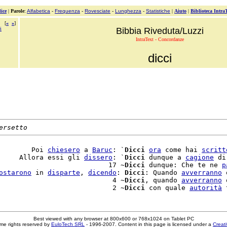
ice
|
Parole
:
Alfabetica
-
Frequenza
-
Rovesciate
-
Lunghezza
-
Statistiche
|
Aiuto
|
Biblioteca Intra
[
«
»
]
i
Bibbia Riveduta/Luzzi
IntraText - Concordanze
dicci
ersetto
        Poi 
chiesero
 a 
Baruc
: `
Dicci
ora
 come hai 
scritt
     Allora essi gli 
dissero
: `
Dicci
 dunque a 
cagione
 di
                           17 ~
Dicci
 dunque: Che te ne 
p
ostarono
 in 
disparte
, 
dicendo
: 
Dicci
: Quando 
avverranno
 
                            4 ~
Dicci
, quando 
avverranno
 
                            2 ~
Dicci
 con quale 
autorità
Best viewed with any browser at 800x600 or 768x1024 on Tablet PC
me rights reserved by
EuloTech SRL
- 1996-2007. Content in this page is licensed under a
Creat