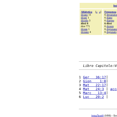
Ind
Alfabetica
[
«
»
]
Frequenza
dicano
11
6
devastator
dicasi
1
6
diano
diccelo
3
6
diaspro
dicci 6
6 dicci
dice 771
6
diceste
dicean
1
6
digiunano
diceano
4
6
digiunato
Libro Capitolo:V
1 
Ger   36:17
|    
2 
Gion    1:8
|    
3 
Mat   22:17
|    
4 
Mat   24:3
 | 
acc
5 
Marc   13:4
|    
6 
Luc   20:2
 |    
IntraText®
(V89) - So