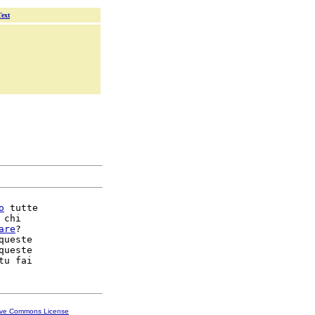
Text
o
 tutte

 chi

are
?

queste

queste

ive Commons License