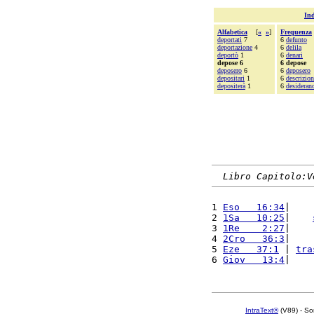
Ind
Alfabetica
[
«
»
]
Frequenza
deportati
7
6
defunto
deportazione
4
6
delila
deportò
1
6
denari
depose 6
6 depose
deposero
6
6
deposero
depositari
1
6
descrizion
depositerà
1
6
desideran
Libro Capitolo:V
1 
Eso   16:34
|    
2 
1Sa   10:25
|    
3 
1Re    2:27
|    
4 
2Cro   36:3
|    
5 
Eze   37:1
 | 
tra
6 
Giov   13:4
|    
IntraText®
(V89) - So