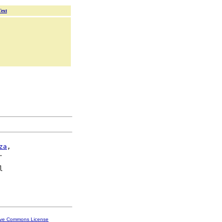
Text
za
,

.



ive Commons License