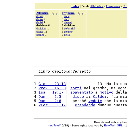
Indice
|
Parole
:
Alfabetica
-
Frequenza
-
Ro
Alfabetica
[
«
»
]
Frequenza
[
«
»
]
decisa
3
6
darle
decise
2
6
darli
decisi
4
6
datemi
decisione 6
6 decisione
decisioni
1
6
deformità
deciso
18
6
defunto
declina
1
6
delila
Libro Capitolo:Versetto
1 
Giob   23:13
|             13 ~Ma la sua
2 
Prov   16:33
| 
sorti
 nel grembo, ma ogni
3 
Isa   19:17
 | 
spaventato
 a 
motivo
 della
4 
Dan    2:5
  |  
disse
 ai 
Caldei
: `La mia
5 
Dan    2:8
  |  perché 
vedete
 che la mia
6 
2Cor    1:17
|   
Prendendo
 dunque questa
Best viewed with any br
IntraText®
(V89) - Some rights reserved by
EuloTech SRL
- 1