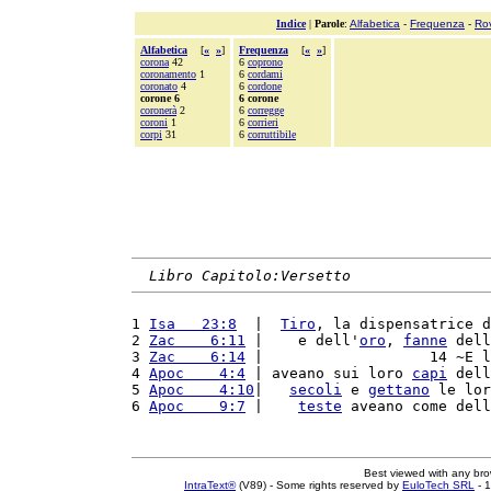
Indice
|
Parole
:
Alfabetica
-
Frequenza
-
Ro
Alfabetica
[
«
»
]
Frequenza
[
«
»
]
corona
42
6
coprono
coronamento
1
6
cordami
coronato
4
6
cordone
corone 6
6 corone
coronerà
2
6
corregge
coroni
1
6
corrieri
corpi
31
6
corruttibile
Libro Capitolo:Versetto
1 
Isa   23:8
  |  
Tiro
, la dispensatrice d
2 
Zac    6:11
 |    e dell'
oro
, 
fanne
 dell
3 
Zac    6:14
 |                   14 ~E l
4 
Apoc    4:4
 | aveano sui loro 
capi
 dell
5 
Apoc    4:10
|   
secoli
 e 
gettano
 le lor
6 
Apoc    9:7
 |    
teste
 aveano come dell
Best viewed with any br
IntraText®
(V89) - Some rights reserved by
EuloTech SRL
- 1