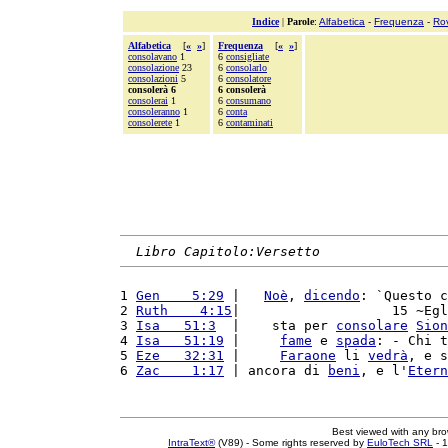
Indice
|
Parole
:
Alfabetica
-
Frequenza
-
Ro
Alfabetica
[
«
»
]
Frequenza
[
«
»
]
consolavano
1
6
consigliate
consolazione
23
6
consolarlo
consolazioni
5
6
consolatore
consolerà 6
6 consolerà
consolerai
1
6
consumano
consoleranno
1
6
conta
consolerete
1
6
contaminati
Libro Capitolo:Versetto
1 
Gen    5:29
 |   
Noè
, 
dicendo
: `Questo c
2 
Ruth    4:15
|                   15 ~Egl
3 
Isa   51:3
  |    sta per 
consolare
Sion
4 
Isa   51:19
 |     
fame
 e 
spada
: - Chi t
5 
Eze   32:31
 |     
Faraone
 li 
vedrà
, e s
6 
Zac    1:17
 | ancora di 
beni
, e l'
Etern
Best viewed with any br
IntraText®
(V89) - Some rights reserved by
EuloTech SRL
- 1