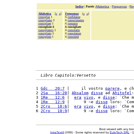
Indice
|
Parole
:
Alfabetica
-
Frequenza
-
Ro
Alfabetica
[
«
»
]
Frequenza
[
«
»
]
consigliai
1
6
confidanza
consigliano
3
6
conoscimento
consigliare
1
6
consacra
consigliate 6
6 consigliate
consigliatevi
1
6
consolarlo
consigliato
5
6
consolatore
consigliera
1
6
consolerà
Libro Capitolo:Versetto
1 
Gdc   20:7
 |     il vostro 
parere
, e ch
2 
2Sa   16:20
| 
Absalom
disse
 ad 
Ahitofel
:
3 
1Re   12:6
 |  
era
vivo
, e 
disse
: `Che m
4 
1Re   12:9
 |      9 ~e 
disse
 loro: `Com
5 
2Cro   10:6
|  
era
vivo
, e 
disse
: `Che m
6 
2Cro   10:9
|      9 ~e 
disse
 loro: `Com
Best viewed with any br
IntraText®
(V89) - Some rights reserved by
EuloTech SRL
- 1