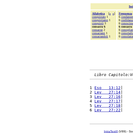
Ind
Alfabetica
[
«
»
]
Frequenza
conquistato
1
6
condanne
conquistiamo
1
6
confidanz
conquistò
3
6
conoscim
consacra 6
6 consacra
consacrai
2
6
consigliat
consacrami
1
6
consolarl
consacrandoli
1
6
consolato
Libro Capitolo:V
1 
Eso   13:12
|    
2 
Lev   27:14
|    
3 
Lev   27:16
|    
4 
Lev   27:17
|    
5 
Lev   27:18
|    
6 
Lev   27:22
|    
IntraText®
(V89) - So