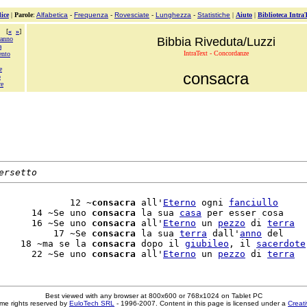
ice
|
Parole
:
Alfabetica
-
Frequenza
-
Rovesciate
-
Lunghezza
-
Statistiche
|
Aiuto
|
Biblioteca Intra
[
«
»
]
ranno
Bibbia Riveduta/Luzzi
a
IntraText - Concordanze
ento
e
consacra
o
re
ersetto
             12 ~
consacra
 all'
Eterno
 ogni 
fanciullo
      14 ~Se uno 
consacra
 la sua 
casa
 per esser cosa

      16 ~Se uno 
consacra
 all'
Eterno
 un 
pezzo
 di 
terra
          17 ~Se 
consacra
 la sua 
terra
 dall'
anno
 del

    18 ~ma se la 
consacra
 dopo il 
giubileo
, il 
sacerdote
      22 ~Se uno 
consacra
 all'
Eterno
 un 
pezzo
 di 
terra
Best viewed with any browser at 800x600 or 768x1024 on Tablet PC
me rights reserved by
EuloTech SRL
- 1996-2007. Content in this page is licensed under a
Creat