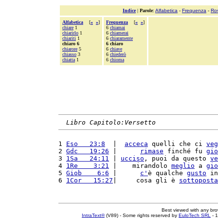
Indice
|
Parole
:
Alfabetica
-
Frequenza
-
Ro
Alfabetica
[
«
»
]
Frequenza
[
«
»
]
chiare
1
6
chiamai
chiarirlo
1
6
chiamerai
chiariti
1
6
chiaramente
chiaro 6
6 chiaro
chiarore
5
6
chiave
chiasso
3
6
chiederò
chiatta
1
6
chioma
Libro Capitolo:Versetto
1 
Eso   23:8
  |  
acceca
 quelli che ci 
veg
2 
Gdc   19:26
 |      
rimase
 finché fu 
gio
3 
1Sa   24:11
 | 
ucciso
, puoi da questo 
ve
4 
1Re    3:21
 |    mirandolo 
meglio
 a 
gio
5 
Giob    6:6
 |      
c'
è qualche 
gusto
 in
6 
1Cor   15:27
|     cosa gli è 
sottoposta
Best viewed with any br
IntraText®
(V89) - Some rights reserved by
EuloTech SRL
- 1