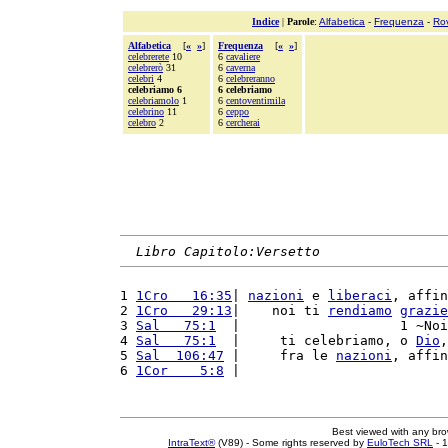
Indice
|
Parole
:
Alfabetica
-
Frequenza
-
Ro
Alfabetica
[
«
»
]
Frequenza
[
«
»
]
celebrerete
10
6
cavaliere
celebrerò
31
6
caverna
celebri
4
6
celebreranno
celebriamo 6
6 celebriamo
celebriamolo
1
6
centoventimila
celebrino
11
6
ceppo
celebro
2
6
cercherai
Libro Capitolo:Versetto
1 
1Cro   16:35
| 
nazioni
 e 
liberaci
, affin
2 
1Cro   29:13
|    noi ti 
rendiamo
grazie
3 
Sal   75:1
  |                    1 ~Noi
4 
Sal   75:1
  |     ti celebriamo, o 
Dio
,
5 
Sal  106:47
 |     fra le 
nazioni
, affin
6 
1Cor    5:8
 |                          
Best viewed with any br
IntraText®
(V89) - Some rights reserved by
EuloTech SRL
- 1