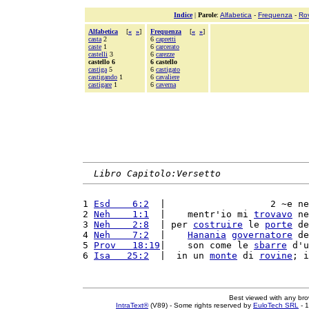
Indice
|
Parole
:
Alfabetica
-
Frequenza
-
Ro
Alfabetica
[
«
»
]
Frequenza
[
«
»
]
casta
2
6
capretti
caste
1
6
carcerato
castelli
3
6
carezze
castello 6
6 castello
castiga
5
6
castigato
castigando
1
6
cavaliere
castigare
1
6
caverna
Libro Capitolo:Versetto
1 
Esd    6:2
  |                   2 ~e ne
2 
Neh    1:1
  |    mentr'io mi 
trovavo
 ne
3 
Neh    2:8
  | per 
costruire
 le 
porte
 de
4 
Neh    7:2
  |    
Hanania
governatore
 de
5 
Prov   18:19
|    son come le 
sbarre
 d'u
6 
Isa   25:2
  |  in un 
monte
 di 
rovine
; i
Best viewed with any br
IntraText®
(V89) - Some rights reserved by
EuloTech SRL
- 1