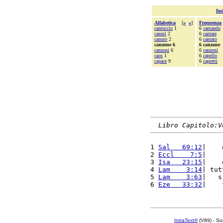
Ind
Alfabetica
[
«
»
]
Frequenza
cantuccio
1
6
cantando
canuti
2
6
cantare
canuto
2
6
cantato
canzone 6
6 canzone
canzoni
6
6
canzoni
caos
1
6
capello
capace
9
6
capretti
Libro Capitolo:V
1 
Sal   69:12
|    
2 
Eccl    7:5
|    
3 
Isa   23:15
|    
4 
Lam    3:14
| tut
5 
Lam    3:63
|   s
6 
Eze   33:32
|    
IntraText®
(V89) - So