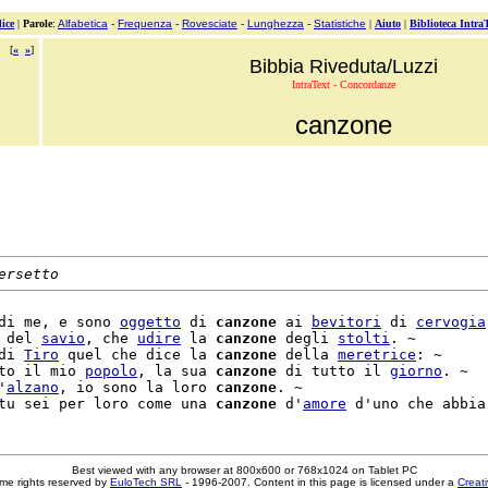
ice
|
Parole
:
Alfabetica
-
Frequenza
-
Rovesciate
-
Lunghezza
-
Statistiche
|
Aiuto
|
Biblioteca Intra
[
«
»
]
Bibbia Riveduta/Luzzi
IntraText - Concordanze
canzone
ersetto
di me, e sono 
oggetto
 di 
canzone
 ai 
bevitori
 di 
cervogia
 del 
savio
, che 
udire
 la 
canzone
 degli 
stolti
. ~

di 
Tiro
 quel che dice la 
canzone
 della 
meretrice
: ~

to il mio 
popolo
, la sua 
canzone
 di tutto il 
giorno
. ~

'
alzano
, io sono la loro 
canzone
. ~

tu sei per loro come una 
canzone
 d'
amore
Best viewed with any browser at 800x600 or 768x1024 on Tablet PC
me rights reserved by
EuloTech SRL
- 1996-2007. Content in this page is licensed under a
Creat