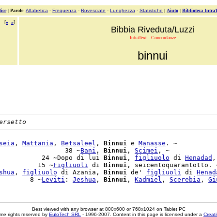
ice
|
Parole
:
Alfabetica
-
Frequenza
-
Rovesciate
-
Lunghezza
-
Statistiche
|
Aiuto
|
Biblioteca Intra
[
«
»
]
Bibbia Riveduta/Luzzi
IntraText - Concordanze
binnui
ersetto
seia
, 
Mattania
, 
Betsaleel
, 
Binnui
 e 
Manasse
. ~

                 38 ~
Bani
, 
Binnui
, 
Scimei
, ~

           24 ~Dopo di lui 
Binnui
, 
figliuolo
 di 
Henadad
,
          15 ~
Figliuoli
 di 
Binnui
, seicentoquarantotto. ~
shua
, 
figliuolo
 di Azania, 
Binnui
 de' 
figliuoli
 di 
Henad
        8 ~
Leviti
: 
Jeshua
, 
Binnui
, 
Kadmiel
, 
Scerebia
, 
Gi
Best viewed with any browser at 800x600 or 768x1024 on Tablet PC
me rights reserved by
EuloTech SRL
- 1996-2007. Content in this page is licensed under a
Creat