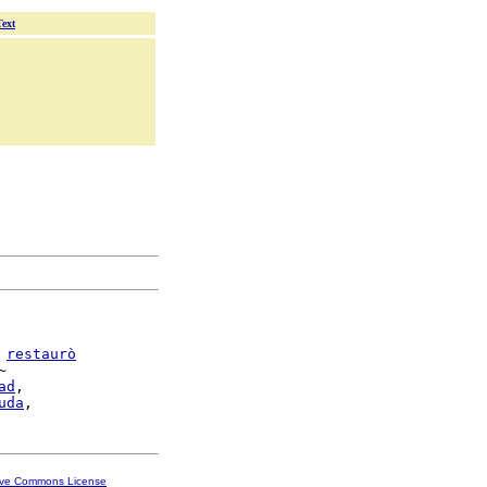
Text
 
restaurò


ad
,

uda
ive Commons License