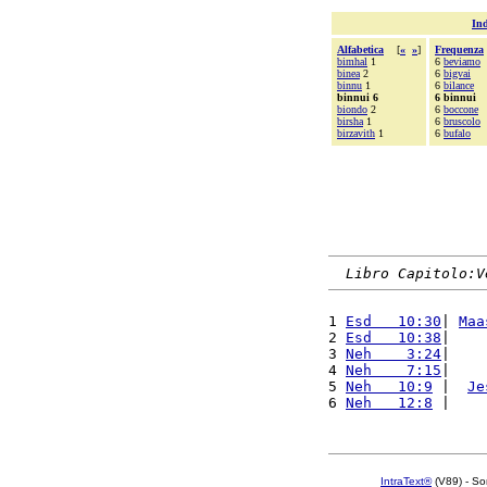
Ind
Alfabetica
[
«
»
]
Frequenza
bimhal
1
6
beviamo
binea
2
6
bigvai
binnu
1
6
bilance
binnui 6
6 binnui
biondo
2
6
boccone
birsha
1
6
bruscolo
birzavith
1
6
bufalo
Libro Capitolo:V
1 
Esd   10:30
| 
Maa
2 
Esd   10:38
|    
3 
Neh    3:24
|    
4 
Neh    7:15
|    
5 
Neh   10:9
 |  
Je
6 
Neh   12:8
 |    
IntraText®
(V89) - So