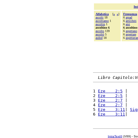
Ind
Alfabetica
[
«
»
]
Frequenza
ascolti
18
6
arpad
ascoltiamo
1
6
arricchiti
ascoltin
1
6
arsi
ascoltino 6
6 ascoltino
ascolto
139
6
aspettano
ascoltò
5
6
aspettare
asdod
18
6
aspettav
Libro Capitolo:V
1 
Eze    2:5
 |    
2 
Eze    2:5
 |    
3 
Eze    2:7
 |    
4 
Eze    2:7
 |    
5 
Eze    3:11
| 
Sig
6 
Eze    3:11
|    
IntraText®
(V89) - So