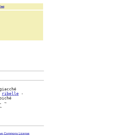
Text
iacché

ribelle
 -

iché

. ~



ive Commons License