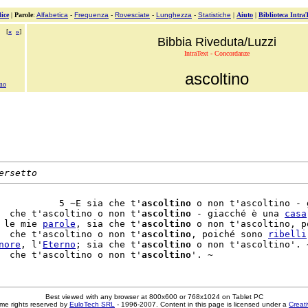
ice
|
Parole
:
Alfabetica
-
Frequenza
-
Rovesciate
-
Lunghezza
-
Statistiche
|
Aiuto
|
Biblioteca Intra
[
«
»
]
Bibbia Riveduta/Luzzi
IntraText - Concordanze
ascoltino
amo
ersetto
           5 ~E sia che t'
ascoltino
 o non t'ascoltino - g
  che t'ascoltino o non t'
ascoltino
 - giacché è una 
casa
 le mie 
parole
, sia che t'
ascoltino
 o non t'ascoltino, po
  che t'ascoltino o non t'
ascoltino
, poiché sono 
ribelli
nore
, l'
Eterno
; sia che t'
ascoltino
 o non t'ascoltino'. ~
  che t'ascoltino o non t'
ascoltino
Best viewed with any browser at 800x600 or 768x1024 on Tablet PC
me rights reserved by
EuloTech SRL
- 1996-2007. Content in this page is licensed under a
Creat